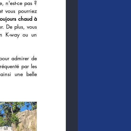
, n'est-ce pas ? 
t vous pourriez 
 toujours chaud à 
. De plus, vous 
n K-way ou un 
pour admirer de 
réquenté par les 
ainsi une belle 