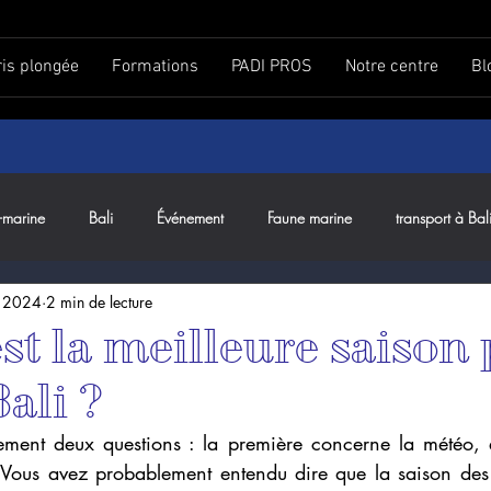
ris plongée
Formations
PADI PROS
Notre centre
Bl
-marine
Bali
Événement
Faune marine
transport à Bal
. 2024
2 min de lecture
st la meilleure saison
Bali ?
ment deux questions : la première concerne la météo, e
 Vous avez probablement entendu dire que la saison des p