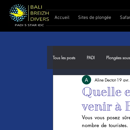
Accueil
Sites de plongée
Safa
Tous les posts
PADI
Plongées sous
Aline Dectot
19 avr
Meilleure période pour plonger à Ba
Quelle e
venir à 
Vous vous posez sûre
nombre de touristes.