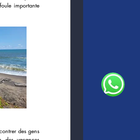
foule importante 
contrer des gens 
n des vacances 