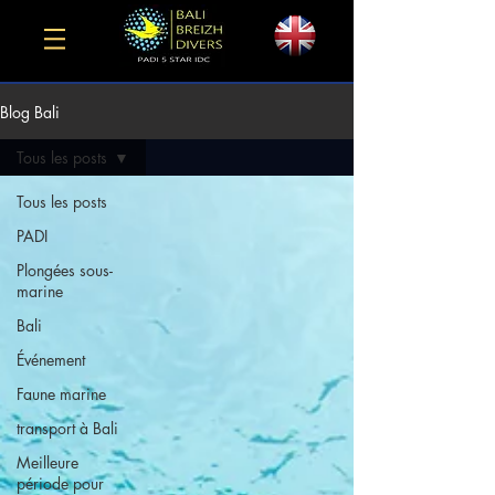
Blog Bali
Tous les posts
Tous les posts
PADI
Plongées sous-
marine
Bali
Événement
Faune marine
transport à Bali
Meilleure
période pour