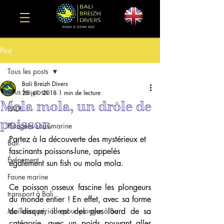
Post
Tous les posts
Bali Breizh Divers
Tous les posts
25 juil. 2018
1 min de lecture
Mola mola, un drôle de
PADI
poisson
Plongées sous-marine
Partez à la découverte des mystérieux et 
Bali
fascinants poissons-lune, appelés 
Événement
également sun fish ou mola mola.
Faune marine
Ce poisson osseux fascine les plongeurs 
transport à Bali
du monde entier ! En effet, avec sa forme 
Meilleure période pour plonger à Ba
de disque, il est des plus lourd de sa 
catégorie, avec un poids pouvant aller 