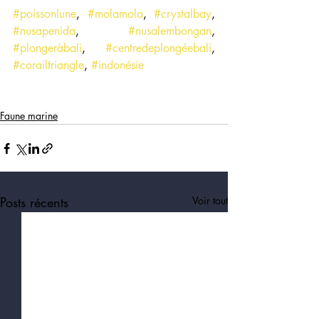
#poissonlune
, 
#molamola
, 
#crystalbay
, 
#nusapenida
, 
#nusalembongan
, 
#plongeràbali
, 
#centredeplongéebali
, 
#corailtriangle
, 
#indonésie
Faune marine
Posts récents
Voir tout