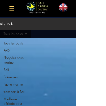
Blog Bali
Tous les posts
Tous les posts
PADI
Plongées sous-
marine
Bali
Événement
Faune marine
transport à Bali
Meilleure
période pour