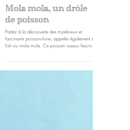
25 juil. 2018
1 min de lecture
Mola mola, un drôle
de poisson
Partez à la découverte des mystérieux et
fascinants poissons-lune, appelés également sun
fish ou mola mola. Ce poisson osseux fascine
les plongeurs du monde entier ! En effet, avec
sa forme de disque, il est des plus lourd de sa
catégorie, avec un poids pouvant aller jusque 2
tonnes et une envergure entre 3 à 4 mètres ! Les
mola mola se trouvent dans toutes les eaux
tempérées tropicales du globe en grandes
profondeurs (500m). Mola mola in Nusa
Penida Plutôt mauvais nageurs, i