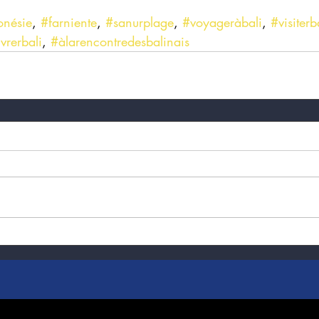
onésie
, 
#farniente
, 
#sanurplage
, 
#voyageràbali
, 
#visiterb
vrerbali
, 
#àlarencontredesbalinais