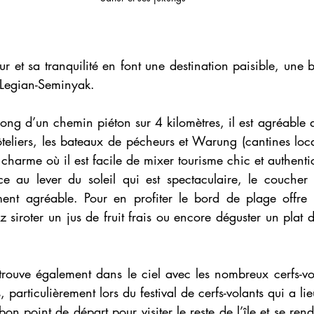
ur et sa tranquilité en font une destination paisible, une b
a-Legian-Seminyak.
ong d’un chemin piéton sur 4 kilomètres, il est agréable 
eliers, les bateaux de pécheurs et Warung (cantines local
charme où il est facile de mixer tourisme chic et authentic
e au lever du soleil qui est spectaculaire, le coucher d
ment agréable. Pour en profiter le bord de plage offre
siroter un jus de fruit frais ou encore déguster un plat 
rouve également dans le ciel avec les nombreux cerfs-vol
, particulièrement lors du festival de cerfs-volants qui a lieu
on point de départ pour visiter le reste de l’île et se rend