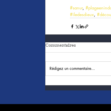
#sanur
, 
#plageenind
#iledesdieux
, 
#décou
Commentaires
Rédigez un commentaire...