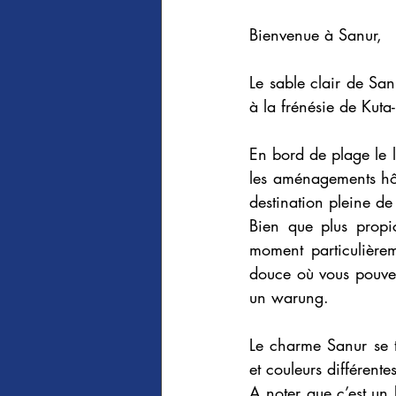
Bienvenue à Sanur,
Le sable clair de San
à la frénésie de Kut
En bord de plage le l
les aménagements hôt
destination pleine de 
Bien que plus propic
moment particulière
douce où vous pouvez 
un warung.
Le charme Sanur se t
et couleurs différentes
A noter que c’est un b