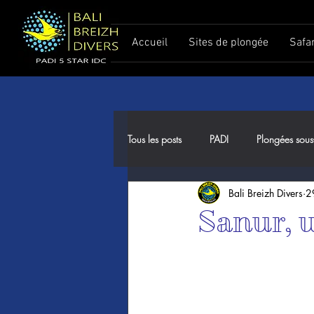
Accueil
Sites de plongée
Safa
Tous les posts
PADI
Plongées sous
Bali Breizh Divers
2
Meilleure période pour plonger à Ba
Sanur, u