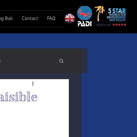
og Bali
Contact
FAQ
i
aisible