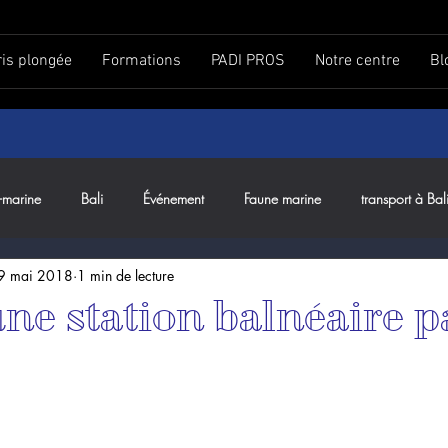
ris plongée
Formations
PADI PROS
Notre centre
Bl
-marine
Bali
Événement
Faune marine
transport à Bal
9 mai 2018
1 min de lecture
ne station balnéaire p