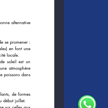
onne alternative 
de se promener : 
es) en font une 
ité locale. 
e soleil est un 
 une atmosphère 
de poissons dans 
ants, de formes 
 début juillet.
re sur celles aux 