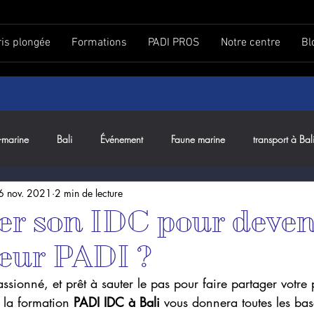
ris plongée
Formations
PADI PROS
Notre centre
Bl
-marine
Bali
Événement
Faune marine
transport à Bal
6 nov. 2021
2 min de lecture
er son IDC pour deven
teur PADI ?
ssionné, et prêt à sauter le pas pour faire partager votre 
, la formation 
PADI IDC à Bali 
vous donnera toutes les bas