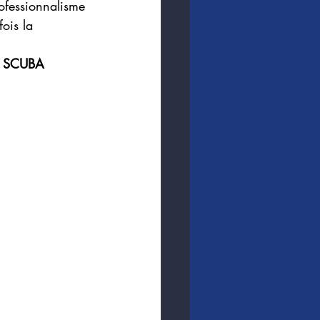
ofessionnalisme 
ois la 
 SCUBA 