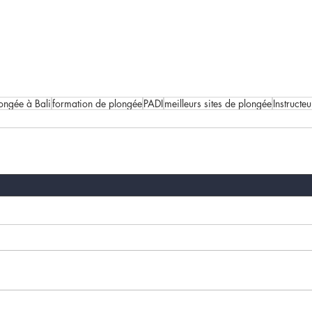
ongée à Bali
formation de plongée
PADI
meilleurs sites de plongée
Instructe