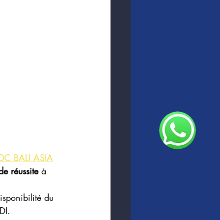
IDC BALI ASIA
e réussite 
à 
sponibilité du 
DI.