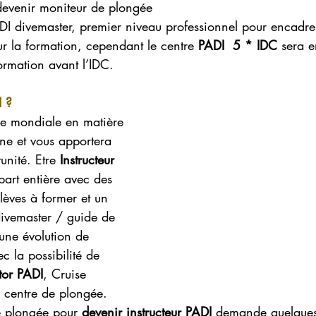
evenir moniteur de plongée 
ADI divemaster, premier niveau professionnel pour encadrer
ur la formation, cependant le centre 
PADI  5 * IDC
 sera 
ormation avant l’IDC.
I ?
ce mondiale en matière 
ne et vous apportera 
unité. Etre 
Instructeur 
 part entière avec des 
élèves à former et un 
divemaster / guide de 
une évolution de 
c la possibilité de 
tor PADI
, Cruise 
e centre de plongée.
e plongée pour 
devenir instructeur PADI 
demande quelques