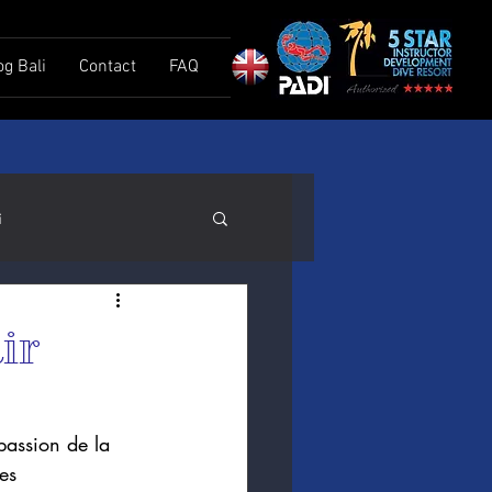
og Bali
Contact
FAQ
i
ir
passion de la 
es 