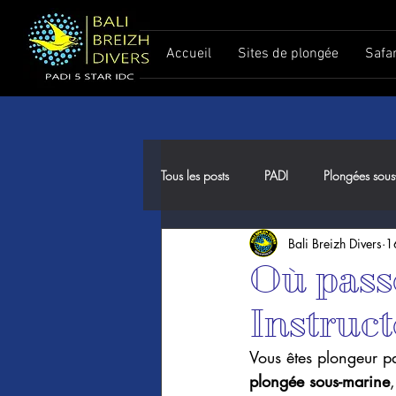
Accueil
Sites de plongée
Safa
Tous les posts
PADI
Plongées sous
Bali Breizh Divers
1
Meilleure période pour plonger à Ba
Où pass
Instruc
Vous êtes plongeur pa
plongée sous-marine