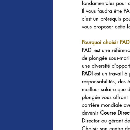
fondamentales pour d
Il vous faudra être P
c’est un prérequis po
vous proposer cette f
Pourquoi choisir PAD
PADI est une référen
de plongée sous-mari
une diversité d’opport
PADI 
est un travail à
responsabilités, des 
meilleur salaire que 
plongée vous offrant 
carrière mondiale ave
devenir 
Course Direc
Director ou gérant d
Choisir son centre d