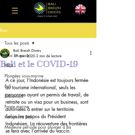
Post
Tous les posts
Bali Breizh Divers
Tous les posts
17 nov. 2020
2 min de lecture
Bali et le COVID-19
PADI
Plongées sous-marine
A ce jour, l’Indonésie est toujours fermée 
Bali
au tourisme international, seuls les 
personnes ayant un permis de travail, de 
Événement
retraite ou un visa pour un business, sont 
Faune marine
autorisées à entrer sur le territoire.
Selon les propos du Président 
transport à Bali
Indonésien, La réouverture des frontières 
Meilleure période pour plonger à Ba
se fera avec l’arrivée du vaccin.