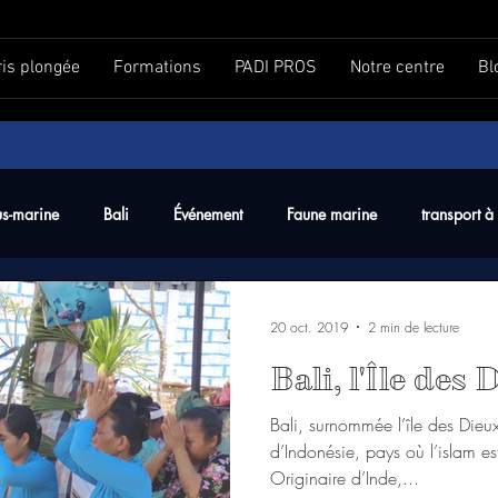
ris plongée
Formations
PADI PROS
Notre centre
Bl
us-marine
Bali
Événement
Faune marine
transport à 
20 oct. 2019
2 min de lecture
Bali, l'Île des
Bali, surnommée l’île des Dieux,
d’Indonésie, pays où l’islam es
Originaire d’Inde,...