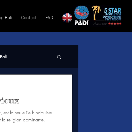
og Bali
Contact
FAQ
Bali
 Dieux
 est la seule île hindouiste
t la religion dominante.