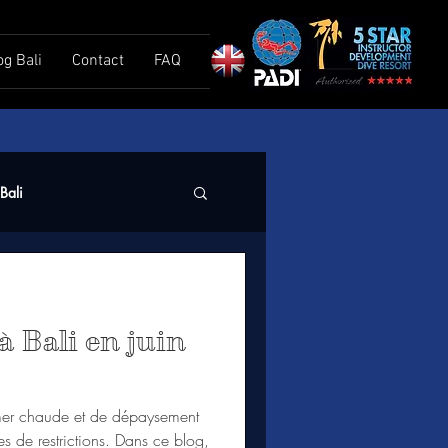
og Bali
Contact
FAQ
Bali
à Bali en juin
e mer chaude et de dépaysement
s de restrictions. Dans ce blog,