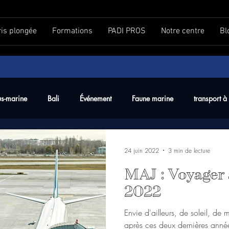
ris plongée
Formations
PADI PROS
Notre centre
Bl
us-marine
Bali
Événement
Faune marine
transport à 
24 juin 2022
3 min de lecture
MAJ : Voyager 
2022
Envie d'ailleurs, de soleil, d
après ces deux dernières année