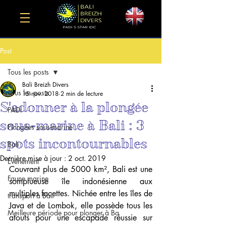
Post
Tous les posts
Bali Breizh Divers
Tous les posts
15 nov. 2018
2 min de lecture
S'adonner à la plongée
PADI
sous-marine à Bali : 3
Plongées sous-marine
spots incontournables
Bali
Dernière mise à jour :
2 oct. 2019
Événement
Couvrant plus de 5000 km², Bali est une 
Faune marine
somptueuse île indonésienne aux 
multiples facettes. Nichée entre les îles de 
transport à Bali
Java et de Lombok, elle possède tous les 
Meilleure période pour plonger à Ba
atouts pour une escapade réussie sur 