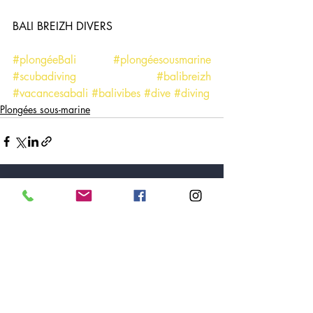
BALI BREIZH DIVERS 
#plongéeBali
#plongéesousmarine
#scubadiving
#balibreizh
#vacancesabali
#balivibes
#dive
#diving
Plongées sous-marine
Posts récents
Voir tout