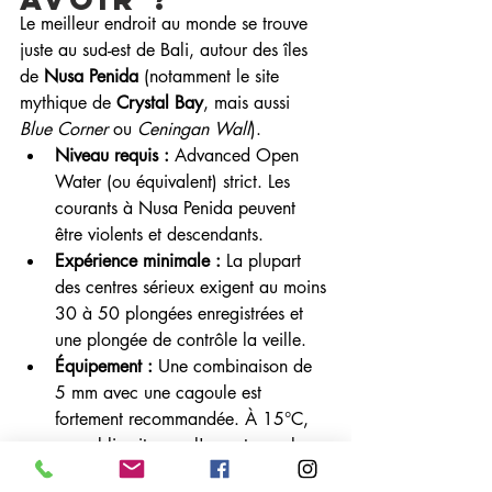
Le meilleur endroit au monde se trouve 
juste au sud-est de Bali, autour des îles 
de 
Nusa Penida
 (notamment le site 
mythique de 
Crystal Bay
, mais aussi 
Blue Corner
 ou 
Ceningan Wall
).
Niveau requis :
 Advanced Open 
Water (ou équivalent) strict. Les 
courants à Nusa Penida peuvent 
être violents et descendants.
Expérience minimale :
 La plupart 
des centres sérieux exigent au moins 
30 à 50 plongées enregistrées et 
une plongée de contrôle la veille.
Équipement :
 Une combinaison de 
5 mm avec une cagoule est 
fortement recommandée. À 15°C, 
on oublie vite que l'on est sous les 
tropiques !