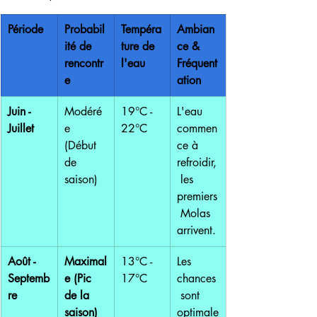
Période
Probabil
Tempéra
Ambian
ité de 
ture de 
ce & 
rencontr
l'eau
Fréquent
e
ation
Juin - 
Modéré
19°C - 
L'eau 
Juillet
e 
22°C
commen
(Début 
ce à 
de 
refroidir,
saison)
 les 
premiers
 Molas 
arrivent.
Août - 
Maximal
13°C - 
Les 
Septemb
e (Pic 
17°C
chances
re
de la 
 sont 
saison)
optimale