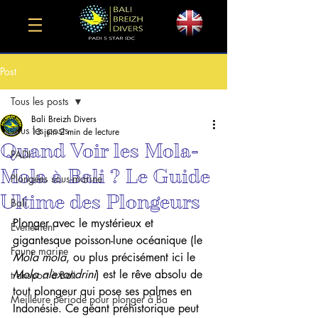
Post
Tous les posts
Bali Breizh Divers
Tous les posts
13 juin
2 min de lecture
Quand Voir les Mola-
PADI
Mola à Bali ? Le Guide
Plongées sous-marine
Ultime des Plongeurs
Bali
Plonger avec le mystérieux et 
Événement
gigantesque poisson-lune océanique (le 
Faune marine
Mola mola
, ou plus précisément ici le 
Mola alexandrini
) est le rêve absolu de 
transport à Bali
tout plongeur qui pose ses palmes en 
Meilleure période pour plonger à Ba
Indonésie. Ce géant préhistorique peut 